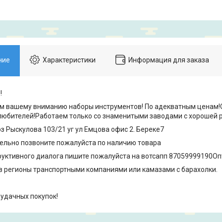
ние
Характеристики
Информация для заказа
!
вашему вниманию наборы инструментов! По адекватным ценам!О
любителей!Работаем только со знаменитыми заводами с хорошей 
ыскулова 103/21 уг ул Емцова офис 2. Береке7
ьно позвоните пожалуйста по наличию товара
тивного диалога пишите пожалуйста на вотсапп 87059999190Опт
регионы транспортными компаниями или камазами с барахолки.
 удачных покупок!