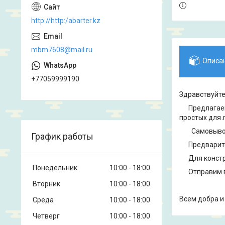
http://http:/abarter.kz
mbm7608@mail.ru
Описа
+77059999190
Здравствуйте
Предлагаем 
простых для 
Самовывоз Р
График работы
Предварител
Для конструк
Понедельник
10:00
18:00
Отправим в 
Вторник
10:00
18:00
Всем добра и
Среда
10:00
18:00
Четверг
10:00
18:00