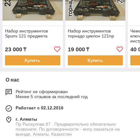
Набор инструментов
Набор инструментов
Чем
Spunv 121 предмета
торнадо циклон 121пр
ключ
инст
216
23 000
19 000
40 
₸
₸
Купить
Купить
О нас
Рейтинг не сформирован
Менее 5 отзывов за последний год
Работает с 02.12.2016
г. Алматы
Пр Рыскулова 87 . Предварительно обязательно
позвоните. По договоренности - могу оказаться на
выезде, Алматы, Казахстан